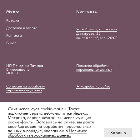
Меню
Контакты
Каталог
Доставка и оплата
Усть-Илимск, ул. Георгия
Димитрова, 22
Контакты
пн-пт 0 : : ; сб,вс : –20:00
О нас
ИП Печерина Татьяна
Политика обработки
Вячеславовна
персональных данных
ИНН 3
Согласие на обработку
➤ Разработка сайта
персональных данных
Сайт использует cookie-файлы. Также
подключен сервис веб-аналитики Яндекс.
Метрика, сервис «Marquiz», использующие
cookie-файлы. Оставаясь на сайте, вы даете
свое
Согласие на обработку персональных
ПРОЙТИ ТЕСТ
данных
в порядке, указанном в
Политике
Tilda
Made on
Хорошо
«Подберём идеальный букет»
обработки персональных данных