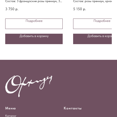
Состав: 3 французские розы премиум, 3
Состав: розы премиум, хризант
альстромерии, 3 диантуса, 2 хризантемы,
эустома, зелень, диантусы
упаковка
3 750
р.
5 150
р.
Подробнее
Подробнее
Добавить в корзину
Добавить в корзину
Меню
Контакты
Каталог