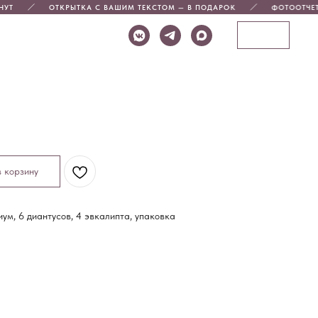
ОТКРЫТКА С ВАШИМ ТЕКСТОМ — В ПОДАРОК
ФОТООТЧЕТ П
+7 (914) 925-93-17
в корзину
ум, 6 диантусов, 4 эвкалипта, упаковка