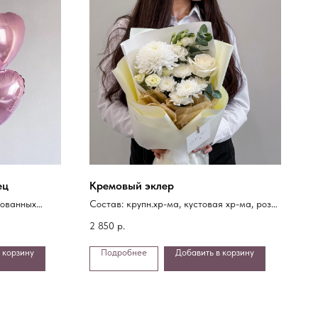
ец
Кремовый эклер
рованных
Состав: крупн.хр-ма, кустовая хр-ма, роза,
эустома, кустовая роза, эвкалипт,
2 850
р.
упаковка
 корзину
Подробнее
Добавить в корзину