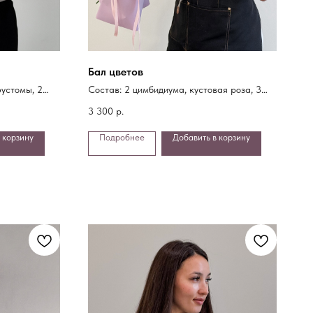
Бал цветов
эустомы, 2
Состав: 2 цимбидиума, кустовая роза, 3
диантуса, хризантемы, статица, упаковка
3 300
р.
 корзину
Подробнее
Добавить в корзину