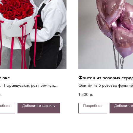
люкс
Фонтан из розовых серд
: 11 французских роз премиум,
Фонтан из 5 розовых фольги
ка
сердец с грузиком
.
1 800
р.
обнее
Добавить в корзину
Подробнее
Добавить в