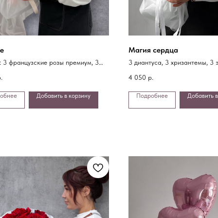
е
Магия сердца
: 3 французские розы премиум, 3
3 диантуса, 3 хризантемы, 3 
са, 3 хризантемы, 2 фисташки
эвкалипта, упаковка
.
4 050
р.
обнее
Добавить в корзину
Подробнее
Добавить в