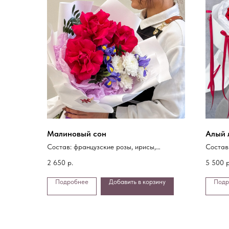
Малиновый сон
Алый 
Состав: французские розы, ирисы,
Состав
хризантема, фисташка, упаковка
упаков
2 650
р.
5 500
р
Подробнее
Добавить в корзину
Подр