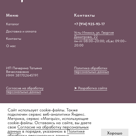
Меню
Контакты
Каталог
+7 (914) 925-93-17
Доставка и оплата
Усть-Илимск, ул. Георгия
Димитрова, 22
Контакты
пн-пт 08:00–20:00; сб,вс 09:00–
20:00
О нас
ИП Печерина Татьяна
Политика обработки
Вячеславовна
персональных данных
ИНН 381702645191
Согласие на обработку
➤ Разработка сайта
персональных данных
Сайт использует cookie-файлы. Также
подключен сервис веб-аналитики Яндекс.
Метрика, сервис «Marquiz», использующие
cookie-файлы. Оставаясь на сайте, вы даете
свое
Согласие на обработку персональных
ПРОЙТИ ТЕСТ
данных
в порядке, указанном в
Политике
Tilda
Made on
Хорошо
«Подберём идеальный букет»
обработки персональных данных