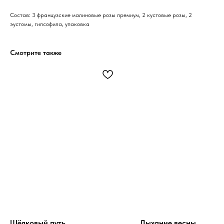
Состав: 3 французские малиновые розы премиум, 2 кустовые розы, 2
эустомы, гипсофила, упаковка
Смотрите также
Шёлковый путь
Дыхание весны