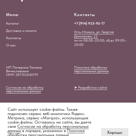
Меню
Контакты
Каталог
+7 (914) 925-93-17
Доставка и оплата
Усть-Илимск, ул. Георгия
Димитрова, 22
Контакты
пн-пт 08:00–20:00; сб,вс 09:00–
20:00
О нас
ИП Печерина Татьяна
Политика обработки
Вячеславовна
персональных данных
ИНН 381702645191
Согласие на обработку
➤ Разработка сайта
персональных данных
Сайт использует cookie-файлы. Также
подключен сервис веб-аналитики Яндекс.
Метрика, сервис «Marquiz», использующие
cookie-файлы. Оставаясь на сайте, вы даете
свое
Согласие на обработку персональных
ПРОЙТИ ТЕСТ
данных
в порядке, указанном в
Политике
Tilda
Made on
Хорошо
«Подберём идеальный букет»
обработки персональных данных